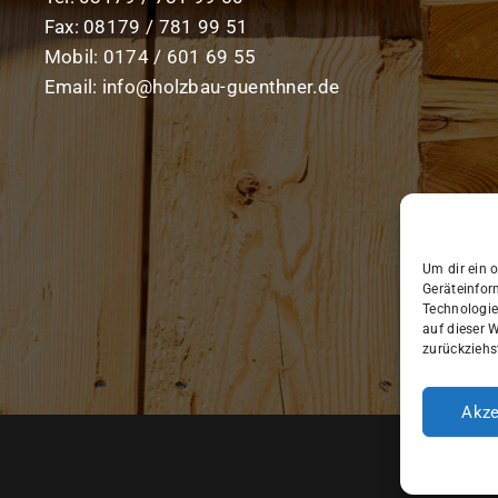
Fax: 08179 / 781 99 51
Mobil: 0174 / 601 69 55
Email:
info@holzbau-guenthner.de
Um dir ein 
Geräteinfor
Technologie
auf dieser W
zurückziehs
Akze
Datens